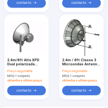
contacto
contacto
2.4m/8ft Alta XPD
2.4m / 8ft Classe 3
Dual polarizada
Microondas Antenna
Microondas Antenna
parabólica dupla
Preço:
negotiable
Preço:
negotiable
parabólica 5 GHz
polarizada 7,125 GHz
MOQ:
1 conjunto
MOQ:
1 conjunto
obtenha o ultimo preço
obtenha o ultimo preço
contacto
contacto