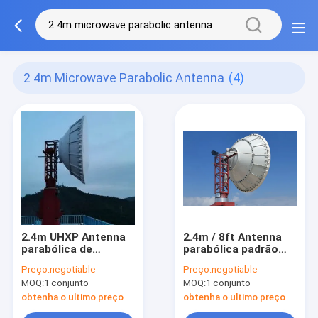
2 4m Microwave Parabolic Antenna
(4)
2.4m UHXP Antenna
2.4m / 8ft Antenna
parabólica de
parabólica padrão
microondas dupla
dupla polarizada de
Preço:
negotiable
Preço:
negotiable
polarizada 3.6 GHz
microondas
MOQ:
1 conjunto
MOQ:
1 conjunto
obtenha o ultimo preço
obtenha o ultimo preço