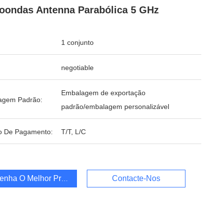
oondas Antenna Parabólica 5 GHz
1 conjunto
negotiable
Embalagem de exportação
agem Padrão:
padrão/embalagem personalizável
o De Pagamento:
T/T, L/C
enha O Melhor Preço
Contacte-Nos