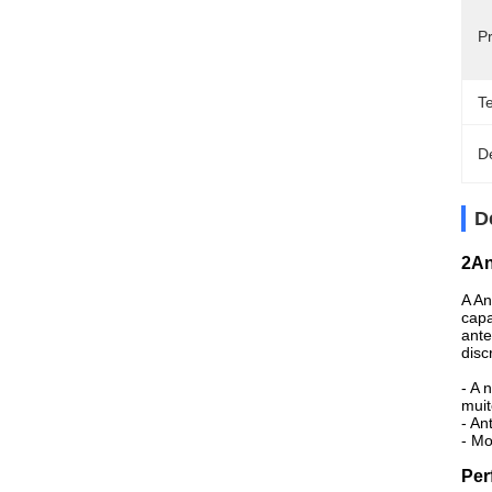
P
T
D
D
2An
A An
capa
ante
disc
- A 
muit
- An
- Mo
Per