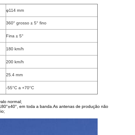
φ114 mm
360° grosso ± 5° fino
Fina ± 5°
180 km/h
200 km/h
25.4 mm
-55°C a +70°C
valo normal;
 a 180°±40°, em toda a banda.As antenas de produção não
io;