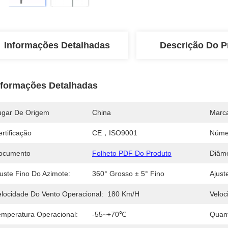
Informações Detalhadas
Descrição Do P
nformações Detalhadas
ugar De Origem
China
Marc
rtificação
CE，ISO9001
Núme
ocumento
Folheto PDF Do Produto
Diâm
juste Fino Do Azimote:
360° Grosso ± 5° Fino
Ajust
elocidade Do Vento Operacional:
180 Km/h
Veloc
emperatura Operacional:
-55~+70℃
Quan