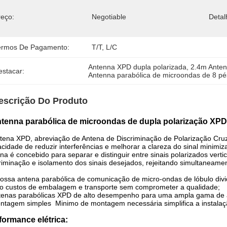
reço:
Negotiable
Deta
ermos De Pagamento:
T/T, L/C
Antenna XPD dupla polarizada
, 
2.4m Anten
estacar:
Antenna parabólica de microondas de 8 pé
escrição Do Produto
tenna parabólica de microondas de dupla polarização XPD
tena XPD, abreviação de Antena de Discriminação de Polarização Cru
cidade de reduzir interferências e melhorar a clareza do sinal minimiz
na é concebido para separar e distinguir entre sinais polarizados ver
riminação e isolamento dos sinais desejados, rejeitando simultaneamen
nossa antena parabólica de comunicação de micro-ondas de lóbulo div
o custos de embalagem e transporte sem comprometer a qualidade;
tenas parabólicas XPD de alto desempenho para uma ampla gama de 
ntagem simples ️ Minimo de montagem necessária simplifica a instalaçã
formance elétrica: