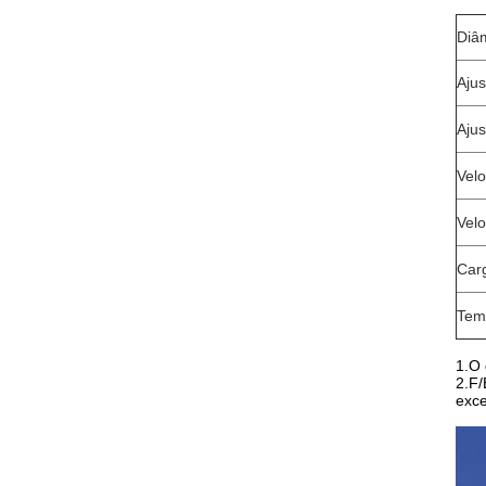
Diâ
Ajus
Ajus
Velo
Velo
Car
Tem
1.O 
2.F/
exce