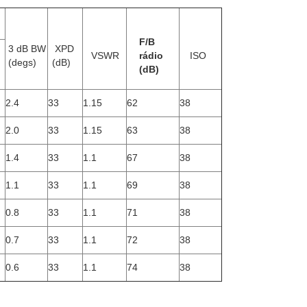
F/B
3 dB BW
XPD
VSWR
rádio
ISO
(degs)
(dB)
(dB)
2.4
33
1.15
62
38
2.0
33
1.15
63
38
1.4
33
1.1
67
38
1.1
33
1.1
69
38
0.8
33
1.1
71
38
0.7
33
1.1
72
38
0.6
33
1.1
74
38