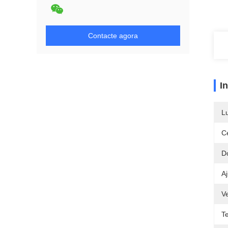
Contacte agora
I
L
Ce
D
A
V
T