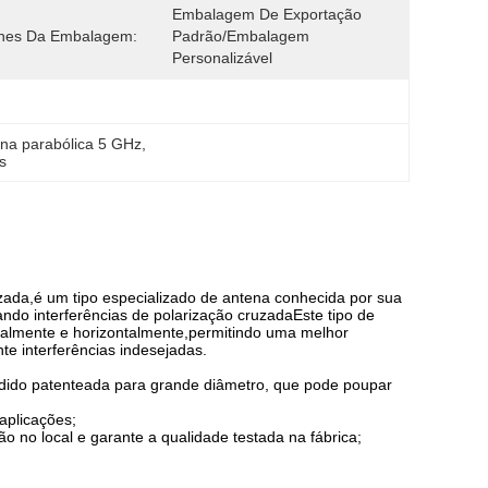
Embalagem De Exportação 
lhes Da Embalagem:
Padrão/embalagem 
Personalizável
na parabólica 5 GHz
, 
s
zada,é um tipo especializado de antena conhecida por sua
ando interferências de polarização cruzadaEste tipo de
ticalmente e horizontalmente,permitindo uma melhor
te interferências indesejadas.
idido patenteada para grande diâmetro, que pode poupar
aplicações;
o no local e garante a qualidade testada na fábrica;