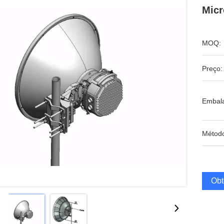
Micr
MOQ:
Preço:
Embal
Métod
Obt