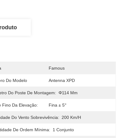
roduto
a
Famous
ro Do Modelo
Antenna XPD
etro Do Poste De Montagem:
Φ114 Mm
e Fino Da Elevação:
Fina ± 5°
idade Do Vento Sobrevivência:
200 Km/h
tidade De Ordem Mínima:
1 Conjunto