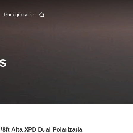
Portuguese
S
/8ft Alta XPD Dual Polarizada