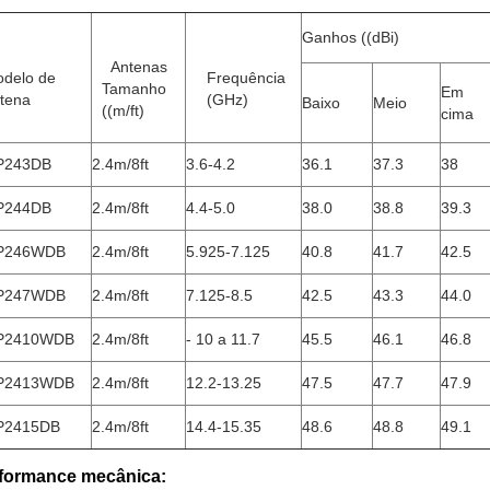
Ganhos ((dBi)
Antenas
delo de
Frequência
Tamanho
Em
tena
(GHz)
Baixo
Meio
((m/ft)
cima
P243DB
2.4m/8ft
3.6-4.2
36.1
37.3
38
P244DB
2.4m/8ft
4.4-5.0
38.0
38.8
39.3
P246WDB
2.4m/8ft
5.925-7.125
40.8
41.7
42.5
P247WDB
2.4m/8ft
7.125-8.5
42.5
43.3
44.0
P2410WDB
2.4m/8ft
- 10 a 11.7
45.5
46.1
46.8
P2413WDB
2.4m/8ft
12.2-13.25
47.5
47.7
47.9
P2415DB
2.4m/8ft
14.4-15.35
48.6
48.8
49.1
formance mecânica: