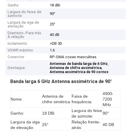
Ganho
18 dBi
Largura do feixe de
90°
azimote
Largura da viga de
25°
elevação
Dianteiro--Para trás
40 dB
À relação
Isolamento
>DB 30
VSWR máximo
1.6
Conector
RP-SMA coxas masculinas
,
Antennas de banda larga de 6 GHz
Destaque:
,
Antenna de chifre assimétrica
Antenna assimétrica de 90 cornos
Banda larga 6 GHz Antenna assimétrica de 90°
4900-
Antenna de
Faixa de
Nome:
7200
chifre simétrica
frequência:
MHz
Largura do feixe
Ganho:
18 DBi
90°
de azimote:
Largura da viga
Relação frente-
25°
40 DB
de elevação:
atrás: