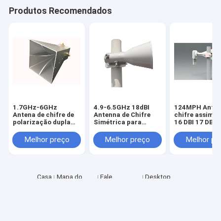
Produtos Recomendados
1.7GHz-6GHz
4.9-6.5GHz 18dBI
124MPH Anten
Antena de chifre de
Antenna de Chifre
chifre assimét
polarização dupla
Simétrica para
16 DBI 17 DBI 2
assimétrica
Mimosa Radio
Melhor preço
Melhor preço
Melhor pr
Casa
Mapa do
Fale
Desktop
Site
Conosco
Site
Mapa do Site
Política de Privacidade
Qualidade
Antenna XPD
Fábrica da china.Copyright © 2025 Wuxi
Famous Communication Equipment Co., Ltd.. All Rights Reserved.