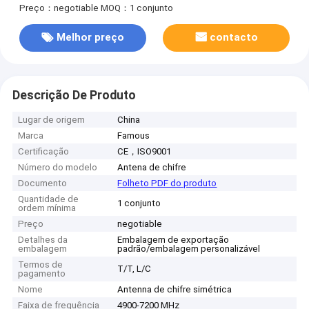
Preço：negotiable
MOQ：1 conjunto
Melhor preço
contacto
Descrição De Produto
Lugar de origem
China
Marca
Famous
Certificação
CE，ISO9001
Número do modelo
Antena de chifre
Documento
Folheto PDF do produto
Quantidade de
1 conjunto
ordem mínima
Preço
negotiable
Detalhes da
Embalagem de exportação
embalagem
padrão/embalagem personalizável
Termos de
T/T, L/C
pagamento
Nome
Antenna de chifre simétrica
Faixa de frequência
4900-7200 MHz