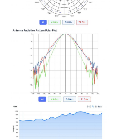
Fábrica
Controle de Qualidade
Fale Conosco
Pedir um orçamento
Antenna XPD
Antenna de micro-ondas
Antenna parabólica de microondas
Antenna de microondas
Antenna Wi-Fi de microondas