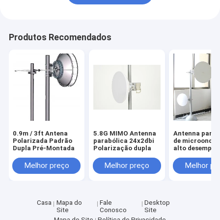
Produtos Recomendados
0.9m / 3ft Antena
5.8G MIMO Antenna
Antenna parab
Polarizada Padrão
parabólica 24x2dbi
de microondas
Dupla Pré-Montada
Polarização dupla
alto desempen
para faixa de
frequência de 
Melhor preço
Melhor preço
Melhor pr
29,5 GHz
Casa
Mapa do
Fale
Desktop
Site
Conosco
Site
Mapa do Site
Política de Privacidade