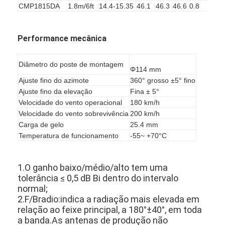
CMP1815DA
1.8m/6ft
14.4-15.35
46.1
46.3
46.6
0.8
30
Fábrica
Controle de Qualidade
Performance mecânica
Fale Conosco
Diâmetro do poste de montagem
Φ114 mm
Pedir um orçamento
Ajuste fino do azimote
360° grosso ±5° fino
Ajuste fino da elevação
Fina ± 5°
Velocidade do vento operacional
180 km/h
Velocidade do vento sobrevivência
200 km/h
Antenna XPD
Carga de gelo
25.4 mm
Temperatura de funcionamento
-55~ +70°C
Antenna de micro-ondas
Antenna parabólica de microondas
1.O ganho baixo/médio/alto tem uma
tolerância ≤ 0,5 dB Bi dentro do intervalo
Antenna de microondas
normal;
2.F/Bradio:indica a radiação mais elevada em
relação ao feixe principal, a 180°±40°, em toda
Antenna Wi-Fi de microondas
a banda.As antenas de produção não