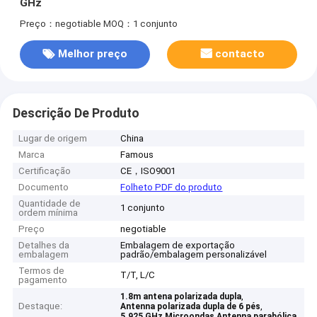
GHz
Preço：negotiable
MOQ：1 conjunto
Melhor preço
contacto
Descrição De Produto
Lugar de origem
China
Marca
Famous
Certificação
CE，ISO9001
Documento
Folheto PDF do produto
Quantidade de
1 conjunto
ordem mínima
Preço
negotiable
Detalhes da
Embalagem de exportação
embalagem
padrão/embalagem personalizável
Termos de
T/T, L/C
pagamento
,
1.8m antena polarizada dupla
Destaque:
,
Antenna polarizada dupla de 6 pés
5.925 GHz Microondas Antenna parabólica