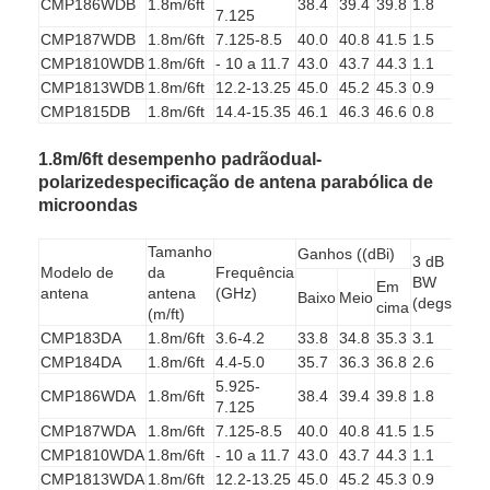
CMP186WDB
1.8m/6ft
38.4
39.4
39.8
1.8
33
7.125
CMP187WDB
1.8m/6ft
7.125-8.5
40.0
40.8
41.5
1.5
33
CMP1810WDB
1.8m/6ft
- 10 a 11.7
43.0
43.7
44.3
1.1
33
CMP1813WDB
1.8m/6ft
12.2-13.25
45.0
45.2
45.3
0.9
33
CMP1815DB
1.8m/6ft
14.4-15.35
46.1
46.3
46.6
0.8
33
1.8m/6ft desempenho padrãodual-
polarizedespecificação de antena parabólica de
microondas
Tamanho
Ganhos ((dBi)
3 dB
Modelo de
da
Frequência
XP
BW
Em
antena
antena
(GHz)
(dB
Baixo
Meio
(degs)
cima
(m/ft)
CMP183DA
1.8m/6ft
3.6-4.2
33.8
34.8
35.3
3.1
30
CMP184DA
1.8m/6ft
4.4-5.0
35.7
36.3
36.8
2.6
30
Casa
5.925-
CMP186WDA
1.8m/6ft
38.4
39.4
39.8
1.8
30
7.125
Produtos
CMP187WDA
1.8m/6ft
7.125-8.5
40.0
40.8
41.5
1.5
30
CMP1810WDA
1.8m/6ft
- 10 a 11.7
43.0
43.7
44.3
1.1
30
Quem Somos
CMP1813WDA
1.8m/6ft
12.2-13.25
45.0
45.2
45.3
0.9
30