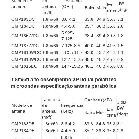
Modelo de
da
Frequência
XP
BW
Em
antena
antena
(GHz)
(dB
Baixo
Meio
(degs)
cima
(m/ft)
CMP183DC
1.8m/6ft
3.6-4.2
33.8
34.8
35.3
3.1
40
CMP184DC
1.8m/6ft
4.4-5.0
35.7
36.3
36.8
2.6
40
5.925-
CMP186WDC
1.8m/6ft
38.4
39.4
39.8
1.8
40
7.125
CMP187WDC
1.8m/6ft
7.125-8.5
40.0
40.8
41.5
1.5
40
CMP1810WDC
1.8m/6ft
- 10 a 11.7
43.0
43.7
44.3
1.1
40
CMP1813WDC
1.8m/6ft
12.2-13.25
45.0
45.2
45.3
0.9
40
CMP1815DC
1.8m/6ft
14.4-15.35
46.1
46.3
46.6
0.8
40
1.8m/6ft alto desempenho XPDdual-polarized
microondas especificação antena parabólica
Tamanho
Ganhos ((dBi)
3 dB
Modelo de
da
Frequência
XP
BW
Em
antena
antena
(GHz)
(dB
Baixo
Meio
(degs)
cima
(m/ft)
CMP183DB
1.8m/6ft
3.6-4.2
33.8
34.8
35.3
3.1
33
CMP184DB
1.8m/6ft
4.4-5.0
35.7
36.3
36.8
2.6
33
5.925-