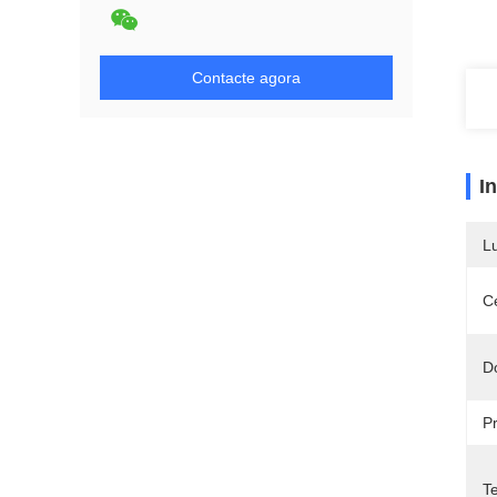
Contacte agora
I
L
Ce
D
P
T