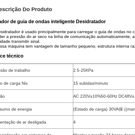
escrição Do Produto
lador de guia de ondas inteligente Desidratador
sidratador é usado principalmente para carregar o guia de ondas n
er a pressão do ar seco na linha de comunicação automaticamente, a 
idade transmitir sinal.
ssa máquina tem vantagem de tamanho pequeno, estrutura interna razoá
ice técnico
são de trabalho
2.5-25KPa
o de carga Nix
15 subidas/minuto
são
AC 220V±10%50-60Hz DC48V
sumo de energia
(Estado de carga) 30VA保 ((man
entação de ar desligada
4