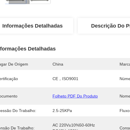
Informações Detalhadas
Descrição Do P
nformações Detalhadas
ugar De Origem
China
Marc
rtificação
CE，ISO9001
Núme
ocumento
Folheto PDF Do Produto
Nome
ressão Do Trabalho:
2.5-25KPa
Fluxo
AC 220V±10%50-60Hz 
ensão De Trabalho:
Cons