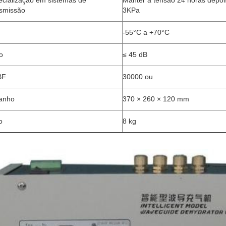
ecialização em sistemas de
Manter a tensão 24 horas depoi
nsmissão
3KPa
-55°C a +70°C
o
≤ 45 dB
BF
30000 ou
anho
370 × 260 × 120 mm
o
8 kg