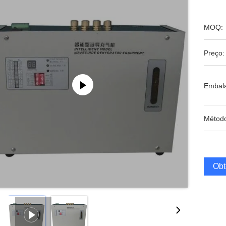
MOQ:
Preço:
Embal
Métod
Obt