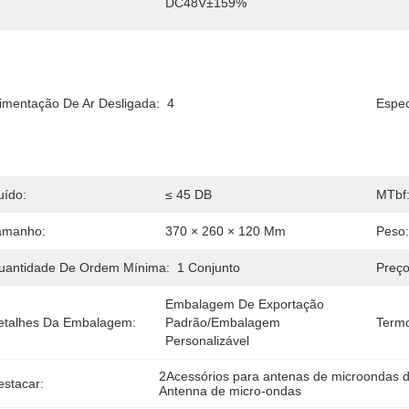
DC48V±159%
limentação De Ar Desligada:
4
Espec
uído:
≤ 45 DB
MTbf
amanho:
370 × 260 × 120 Mm
Peso:
uantidade De Ordem Mínima:
1 Conjunto
Preço
Embalagem De Exportação 
etalhes Da Embalagem:
Padrão/embalagem 
Term
Personalizável
2Acessórios para antenas de microondas 
estacar:
Antenna de micro-ondas