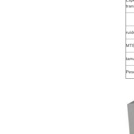
Esp
tra
ruíd
MT
tam
Pes