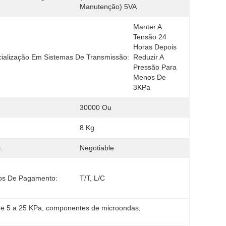
Manutenção) 5VA
Manter A 
Tensão 24 
Horas Depois 
ialização Em Sistemas De Transmissão:
Reduzir A 
Pressão Para 
Menos De 
3KPa
:
30000 Ou
8 Kg
:
Negotiable
os De Pagamento:
T/T, L/C
de 5 a 25 KPa
, 
componentes de microondas
, 