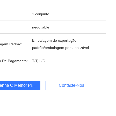
1 conjunto
negotiable
Embalagem de exportação
agem Padrão:
padrão/embalagem personalizável
o De Pagamento:
T/T, L/C
enha O Melhor Preço
Contacte-Nos