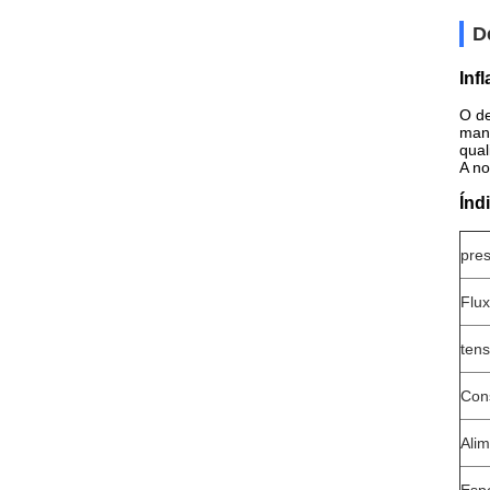
D
Inf
O de
mant
qual
A no
Índ
pres
Flux
ten
Con
Alim